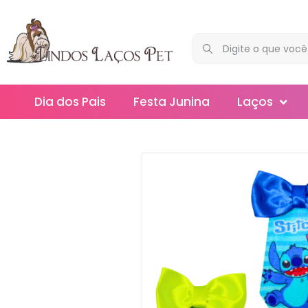
Dia dos Pais
Festa Junina
Laços
Maxi
Médios
Mega
Mini
Slim
Splash