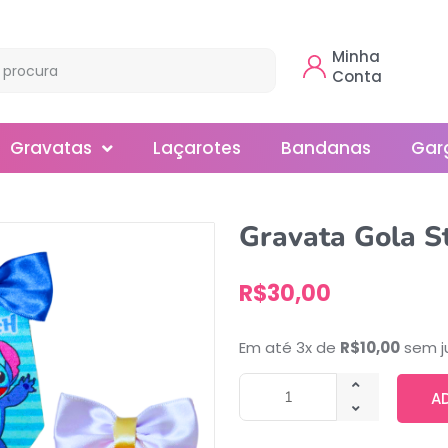
Minha
Conta
Gravatas
Laçarotes
Bandanas
Gar
Borboleta
Gravata Gola St
Gola
R$
30,00
Normal
Smoking
Em até 3x de
R$
10,00
sem j
A