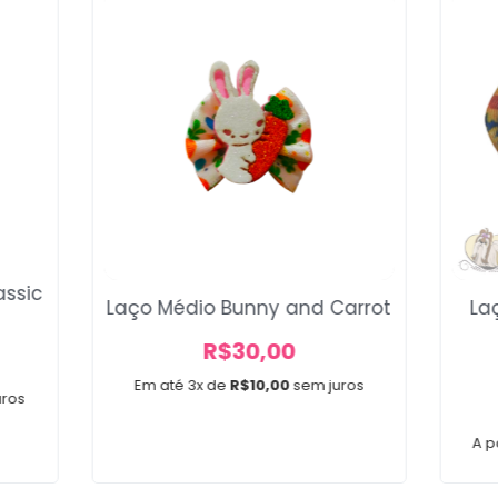
assic
Laço Médio Bunny and Carrot
La
R$
30,00
Em até 3x de
R$
10,00
sem juros
uros
A p