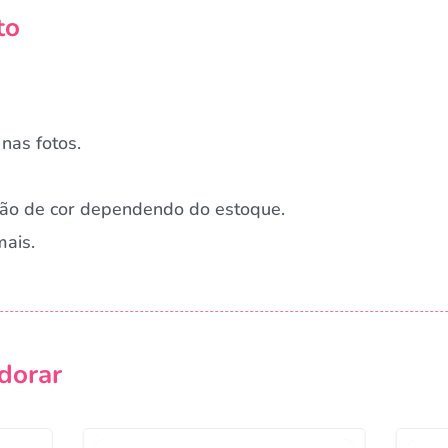
to
nas fotos.
ação de cor dependendo do estoque.
mais.
Campanha lançada com sucesso!
dorar
Voltar