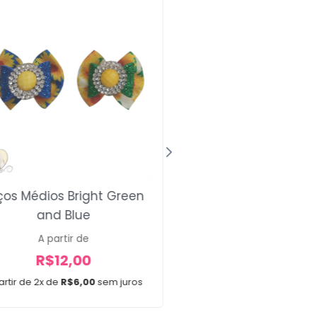
ços Médios Bright Green
Fita Para Laço LV
and Blue
A partir de
R$
14,00
A partir de
R$
12,00
A partir de 2x de
R$
7,00
artir de 2x de
R$
6,00
sem juros
Confecção