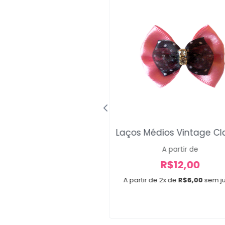
Laços Médios Vintage Cl
aço Mini Bug
A partir de
R$
30,00
R$
12,00
x de
R$
10,00
sem juros
A partir de 2x de
R$
6,00
sem j