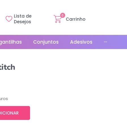
Lista de
0
Carrinho
Desejos
gantilhas
Conjuntos
Adesivos
···
Linha Básica
itch
Gr
Promoções
La
Bonés
La
Relógios
uros
DICIONAR