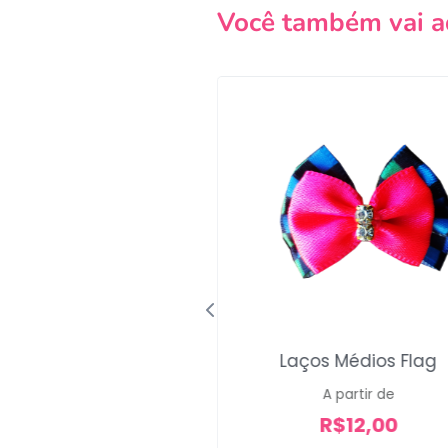
Você também vai a
Laços Médios Flag
 Laço Clouds of Love
A partir de
A partir de
R$
12,00
R$
14,00