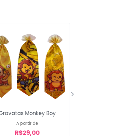
Gravatas Monkey Boy
Gravatas Smoking
Doo
A partir de
R$
29,00
R$
28,00