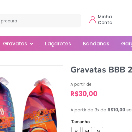
Minha
Conta
Gravatas
Laçarotes
Bandanas
Gar
Borboleta
Gravatas BBB 
Gola
A partir de
Normal
R$
30,00
Smoking
A partir de 3x de
R$
10,00
se
Tamanho
P
M
G