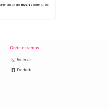
artir de 3x de
R$
9,67
sem juros
Em até 3x de
R$
9,33
s
Onde estamos
Instagram
Facebook