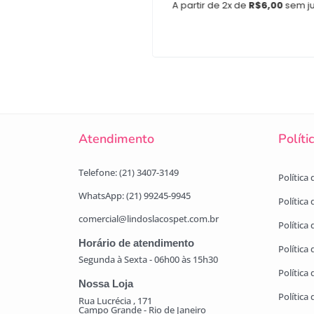
A partir de 2x de
R$
6,00
sem j
e 2x de
R$
7,00
sem juros
Confecção
Atendimento
Políti
Telefone: (21) 3407-3149
Política
WhatsApp: (21) 99245-9945
Política
comercial@lindoslacospet.com.br
Política 
Horário de atendimento
Política
Segunda à Sexta - 06h00 às 15h30
Política
Nossa Loja
Política
Rua Lucrécia , 171
Campo Grande - Rio de Janeiro