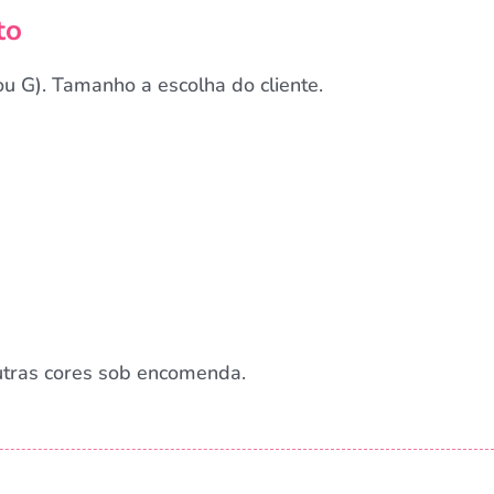
to
u G). Tamanho a escolha do cliente.
Outras cores sob encomenda.
Campanha lançada com sucesso!