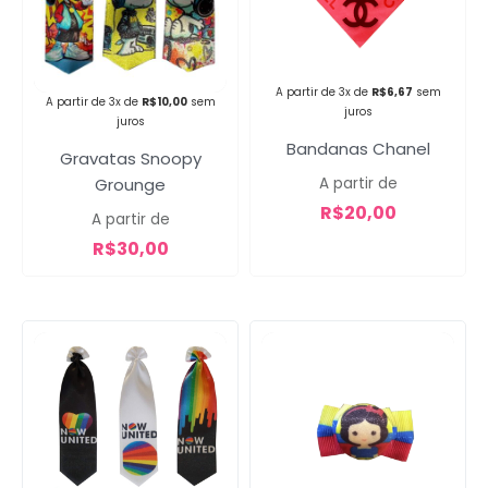
Campanha lançada com
A partir de 3x de
R$
6,67
sem
A partir de 3x de
R$
10,00
sem
sucesso!
juros
juros
Bandanas Chanel
Gravatas Snoopy
Grounge
Voltar
A partir de
R$
20,00
A partir de
R$
30,00