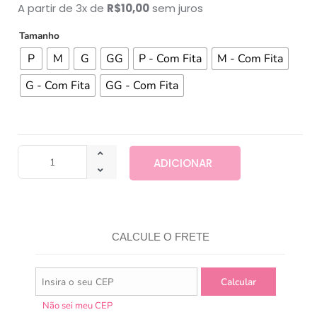
A partir de 3x de
R$
10,00
sem juros
Tamanho
P
M
G
GG
P - Com Fita
M - Com Fita
G - Com Fita
GG - Com Fita
ADICIONAR
CALCULE O FRETE
Não sei meu CEP