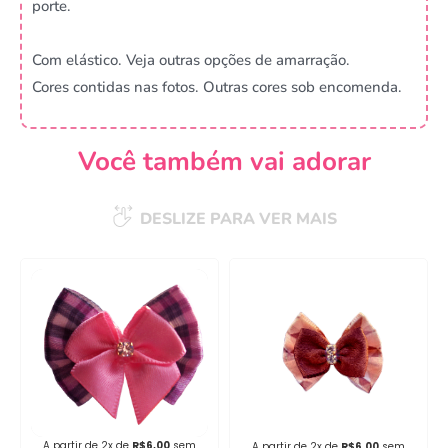
porte.
Com elástico. Veja outras opções de amarração.
Cores contidas nas fotos. Outras cores sob encomenda.
Você também vai adorar
DESLIZE PARA VER MAIS
Campanha lançada com
sucesso!
Voltar
A partir de 2x de
R$
6,00
sem
A partir de 2x de
R$
6,00
sem