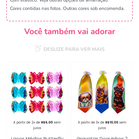
Cores contidas nas fotos. Outras cores sob encomenda.
Você também vai adorar
DESLIZE PARA VER MAIS
Campanha lançada com
sucesso!
Voltar
A partir de 2x de
R$
6,00
sem
A partir de 3x de
R$
10,00
sem
juros
juros
Laços Médios Butterfly
Gravatas Doguinhos 2