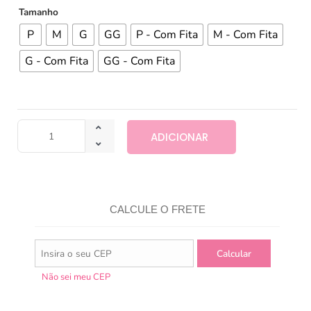
Tamanho
P
M
G
GG
P - Com Fita
M - Com Fita
G - Com Fita
GG - Com Fita
ADICIONAR
CALCULE O FRETE
Não sei meu CEP