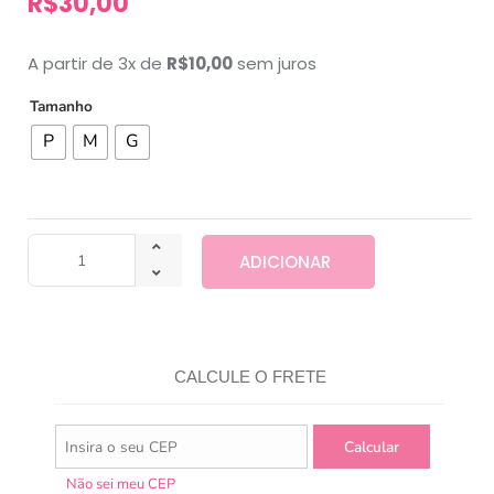
R$
30,00
A partir de 3x de
R$
10,00
sem juros
Tamanho
P
M
G
ADICIONAR
CALCULE O FRETE
Não sei meu CEP