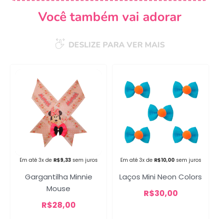
Você também vai adorar
DESLIZE PARA VER MAIS
Campanha lançada com
sucesso!
Voltar
Em até 3x de
R$
9,33
sem juros
Em até 3x de
R$
10,00
sem juros
Gargantilha Minnie
Laços Mini Neon Colors
Mouse
R$
30,00
R$
28,00