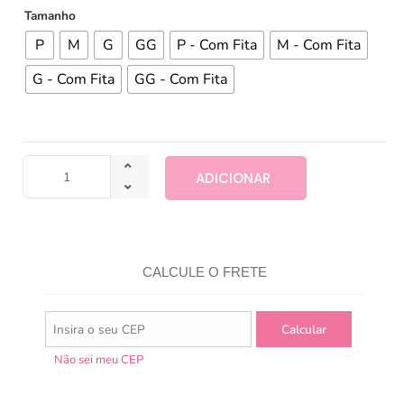
Tamanho
P
M
G
GG
P - Com Fita
M - Com Fita
G - Com Fita
GG - Com Fita
ADICIONAR
CALCULE O FRETE
Não sei meu CEP