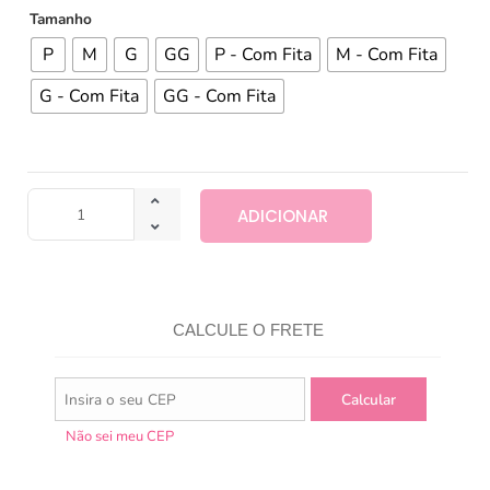
Tamanho
P
M
G
GG
P - Com Fita
M - Com Fita
G - Com Fita
GG - Com Fita
ADICIONAR
CALCULE O FRETE
Não sei meu CEP