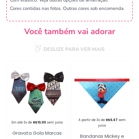
Cores contidas nas fotos. Outras cores sob encomenda.
Você também vai adorar
DESLIZE PARA VER MAIS
Campanha lançada com
sucesso!
Voltar
A partir de 3x de
R$
6,67
sem
Em até 3x de
R$
10,00
sem juros
juros
Gravata Gola Marcas
Bandanas Mickey e