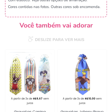
Cores contidas nas fotos. Outras cores sob encomenda.
Você também vai adorar
DESLIZE PARA VER MAIS
Campanha lançada com
sucesso!
Voltar
A partir de 3x de
R$
9,67
sem
A partir de 3x de
R$
10,00
sem
juros
juros
Gravatas Canina
Gravatas Johnny Bravo