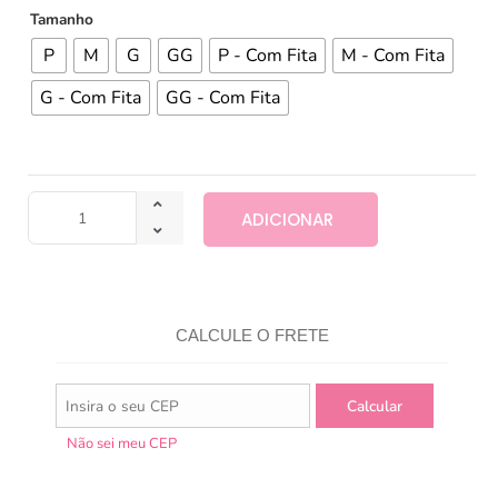
Tamanho
P
M
G
GG
P - Com Fita
M - Com Fita
G - Com Fita
GG - Com Fita
ADICIONAR
CALCULE O FRETE
Não sei meu CEP