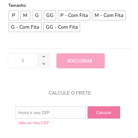
Tamanho
P
M
G
GG
P - Com Fita
M - Com Fita
G - Com Fita
GG - Com Fita
ADICIONAR
CALCULE O FRETE
Não sei meu CEP