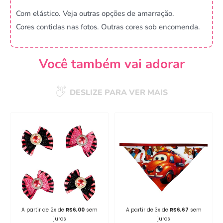
Com elástico. Veja outras opções de amarração.
Cores contidas nas fotos. Outras cores sob encomenda.
Você também vai adorar
DESLIZE PARA VER MAIS
Campanha lançada com
sucesso!
Voltar
A partir de 2x de
R$
6,00
sem
A partir de 3x de
R$
6,67
sem
juros
juros