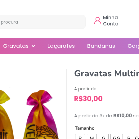
Minha
Conta
Gravatas
Laçarotes
Bandanas
Gar
Borboleta
Gravatas Multi
Gola
A partir de
Normal
R$
30,00
Smoking
A partir de 3x de
R$
10,00
se
Tamanho
P
M
G
GG
P - C