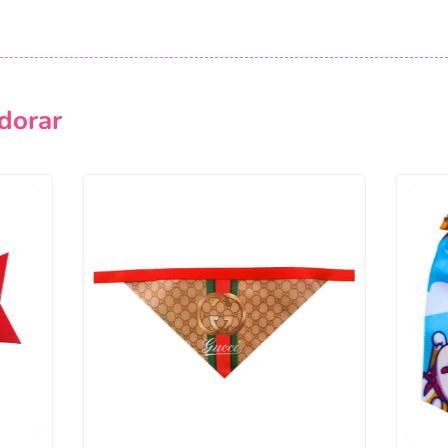
Campanha lançada com sucesso!
Voltar
dorar