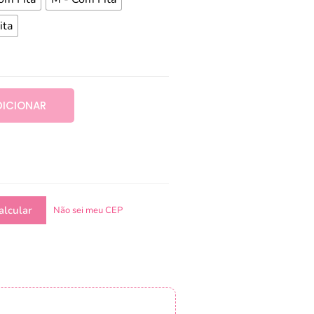
ita
DICIONAR
Não sei meu CEP