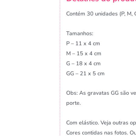
Contém 30 unidades (P, M, 
Tamanhos:
P – 11 x 4 cm
M – 15 x 4 cm
G – 18 x 4 cm
GG – 21 x 5 cm
Obs: As gravatas GG são ve
porte.
Com elástico. Veja outras o
Cores contidas nas fotos. 