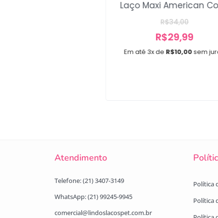
Laço Maxi American Co
ço Slim Minnie
R$
34,00
A partir de
R$
29,99
R$
12,00
Em até 3x de
R$
10,00
sem jur
e 2x de
R$
6,00
sem juros
Atendimento
Políti
Telefone: (21) 3407-3149
Política
WhatsApp: (21) 99245-9945
Política
comercial@lindoslacospet.com.br
Política 