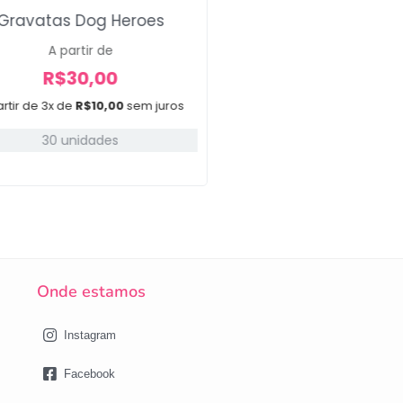
Gravatas Dog Heroes
Gravata Gola Diver
1
A partir de
R$
30,00
R$
30,00
rtir de 3x de
R$
10,00
sem juros
Em até 3x de
R$
10,00
30 unidades
15 unidades
Onde estamos
Instagram
Facebook