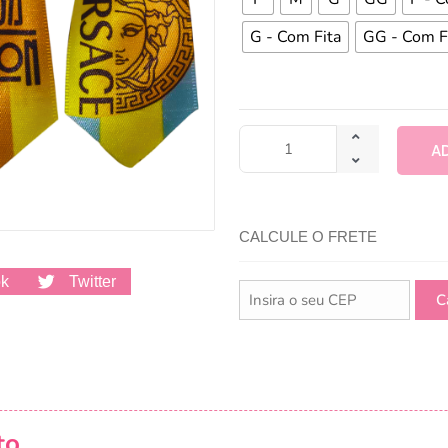
G - Com Fita
GG - Com F
A
CALCULE O FRETE
ok
Twitter
to