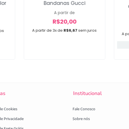
Bandanas Gucci
lor
A partir de
R$
20,00
A partir de 3x de
R$
6,67
sem juros
os
A pa
cas
Institucional
 de Cookies
Fale Conosco
 de Privacidade
Sobre nós
de Frete Grátis