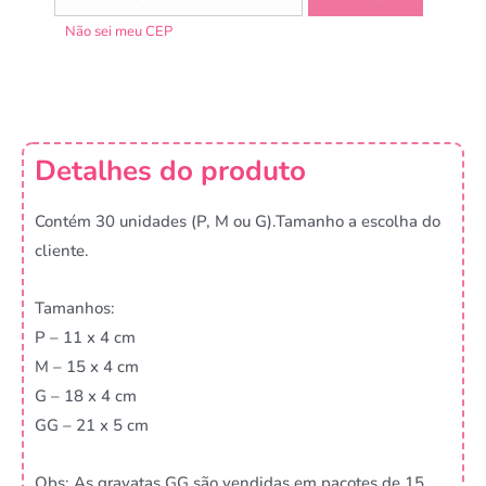
Não sei meu CEP
Detalhes do produto
Contém 30 unidades (P, M ou G).Tamanho a escolha do
cliente.
Tamanhos:
P – 11 x 4 cm
M – 15 x 4 cm
G – 18 x 4 cm
GG – 21 x 5 cm
Obs: As gravatas GG são vendidas em pacotes de 15