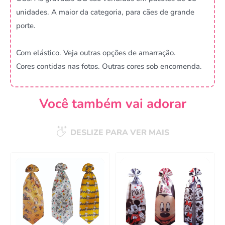
unidades. A maior da categoria, para cães de grande
porte.
Com elástico. Veja outras opções de amarração.
Cores contidas nas fotos. Outras cores sob encomenda.
Você também vai adorar
DESLIZE PARA VER MAIS
Campanha lançada com
sucesso!
Voltar