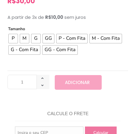
R$
30,00
A partir de 3x de
R$
10,00
sem juros
Tamanho
P
M
G
GG
P - Com Fita
M - Com Fita
G - Com Fita
GG - Com Fita
ADICIONAR
CALCULE O FRETE