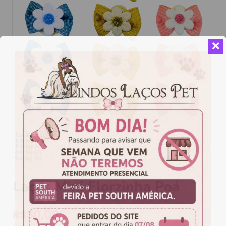
Laços Mini Florzinha Poá
R$
30,00