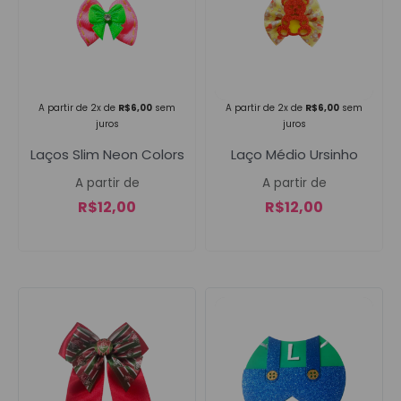
Campanha lançada com
sucesso!
A partir de 2x de
R$
6,00
sem
A partir de 2x de
R$
6,00
sem
juros
juros
Laços Slim Neon Colors
Laço Médio Ursinho
Voltar
A partir de
A partir de
R$
12,00
R$
12,00