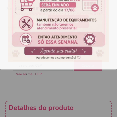
Em até 3x de
R$
10,00
sem juros
ADICIONAR
CALCULE O FRETE
Não sei meu CEP
Detalhes do produto