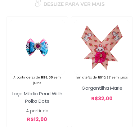
DESLIZE PARA VER MAIS
Campanha lançada com
sucesso!
Voltar
A partir de 2x de
R$
6,00
sem
Em até 3x de
R$
10,67
sem juros
juros
Gargantilha Marie
Laço Médio Pearl With
R$
32,00
Polka Dots
A partir de
R$
12,00