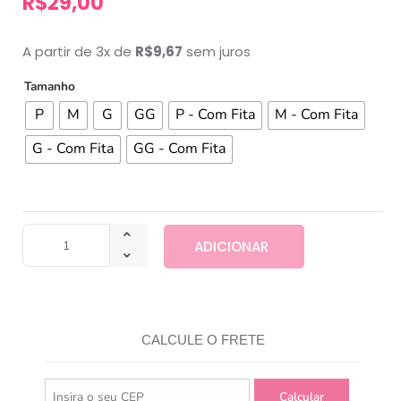
R$
29,00
A partir de 3x de
R$
9,67
sem juros
Tamanho
P
M
G
GG
P - Com Fita
M - Com Fita
G - Com Fita
GG - Com Fita
ADICIONAR
CALCULE O FRETE