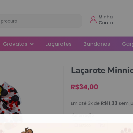
Minha
Conta
Gravatas
Laçarotes
Bandanas
Gar
Borboleta
Laçarote Minni
Gola
R$
34,00
Normal
Smoking
Em até 3x de
R$
11,33
sem ju
Amarração
Elástico
Fita