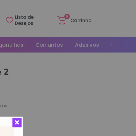
Lista de
0
Carrinho
Desejos
gantilhas
Conjuntos
Adesivos
···
Linha Básica
e 2
Gr
Promoções
La
Bonés
La
Relógios
ros