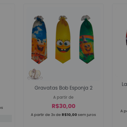
Voltar
La
Gravatas Bob Esponja 2
A partir de
R$
30,00
os
A p
A partir de 3x de
R$
10,00
sem juros