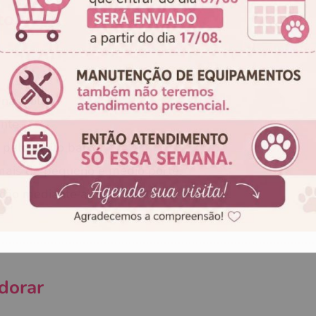
to
nas fotos.
nte.
pelo muito baixo.
imais de pequeno e médio porte.
ração mediante a quantidade em estoque.
Campanha lançada com sucesso!
dorar