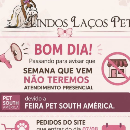
A
CALCULE O FRETE
ok
Twitter