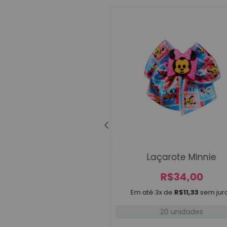
atas Garfield 4
Laçarote Minnie
A partir de
R$
34,00
R$
30,00
Em até 3x de
R$
11,33
sem jur
e 3x de
R$
10,00
sem juros
20 unidades