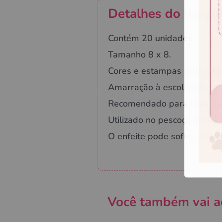
Detalhes do produ
Contém 20 unidades.
Tamanho 8 x 8.
Cores e estampas descritas 
Amarração à escolha do clie
Recomendado para cães de 
Utilizado no pescoço de an
O enfeite pode sofrer alte
Você também vai a