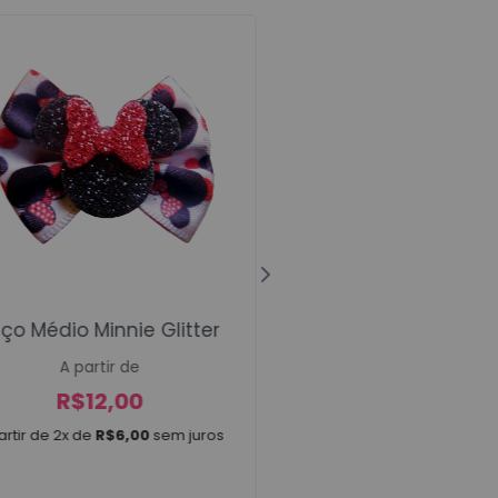
ço Médio Minnie Glitter
Laços Médios Roy
A partir de
A partir de
R$
12,00
R$
12,00
artir de 2x de
R$
6,00
sem juros
A partir de 2x de
R$
6,0
10 unidades
,
30 un