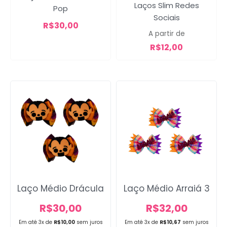
Laços Slim Redes
Pop
Campanha lançada com
Sociais
sucesso!
R$
30,00
A partir de
R$
12,00
Voltar
Laço Médio Drácula
Laço Médio Arraiá 3
R$
30,00
R$
32,00
Em até 3x de
R$
10,00
sem juros
Em até 3x de
R$
10,67
sem juros