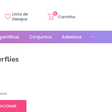
Lista de
0
Carrinho
Desejos
gantilhas
Conjuntos
Adesivos
···
Linha Básica
rflies
Gr
Promoções
La
Bonés
La
Relógios
uros
DICIONAR