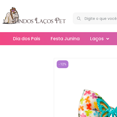
Dia dos Pais
Festa Junina
Laços
Maxi
Médios
- 12%
Mega
Mini
Slim
Splash