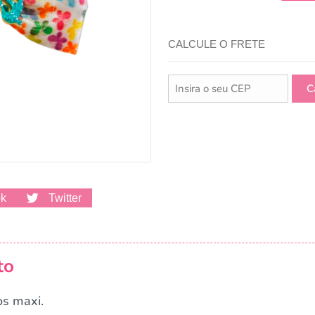
CALCULE O FRETE
ok
Twitter
to
os maxi.