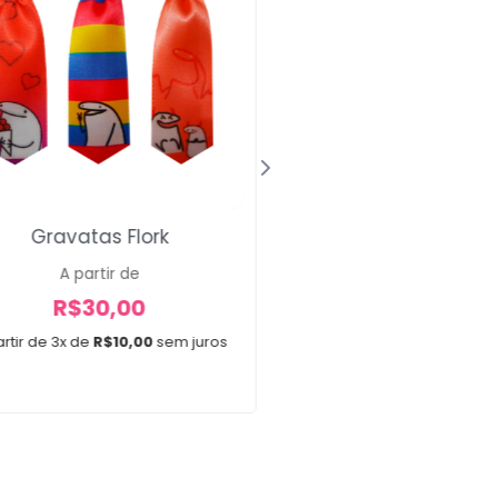
Gravatas Flork
Gargantilha Polk
A partir de
R$
25,00
R$
30,00
Em até 3x de
R$
8,33
s
rtir de 3x de
R$
10,00
sem juros