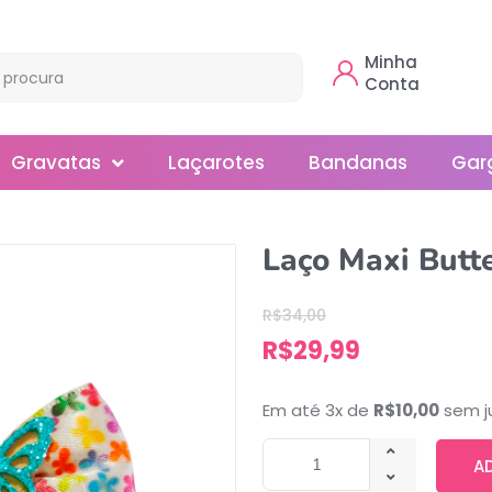
Minha
Conta
Gravatas
Laçarotes
Bandanas
Gar
Borboleta
Laço Maxi Butte
Gola
R$
34,00
Normal
R$
29,99
Smoking
Em até 3x de
R$
10,00
sem j
A