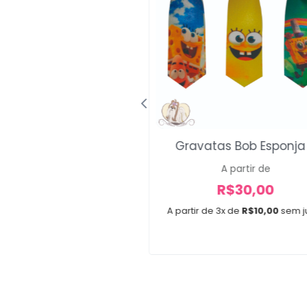
atas Minions 5
Gravatas Bob Esponja
A partir de
A partir de
R$
30,00
R$
30,00
e 3x de
R$
10,00
sem juros
A partir de 3x de
R$
10,00
sem j
30 unidades