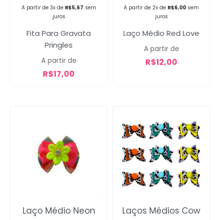
A partir de 3x de
R$
5,67
sem
A partir de 2x de
R$
6,00
sem
Campanha lançada com
juros
juros
sucesso!
Fita Para Gravata
Laço Médio Red Love
Pringles
A partir de
A partir de
R$
12,00
Voltar
R$
17,00
Laço Médio Neon
Laços Médios Cow