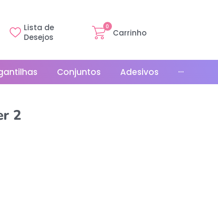
Lista de
0
Carrinho
Desejos
gantilhas
Conjuntos
Adesivos
···
Linha Básica
er 2
Gr
Promoções
La
Bonés
La
Relógios