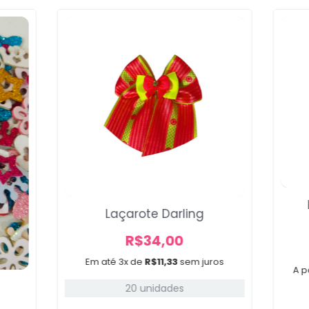
Voltar
Laçarote Darling
R$
34,00
Em até 3x de
R$
11,33
sem juros
A p
20 unidades