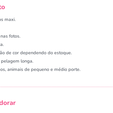
to
os maxi.
nas fotos.
a.
ação de cor dependendo do estoque.
 pelagem longa.
nos, animais de pequeno e médio porte.
dorar
Campanha lançada com sucesso!