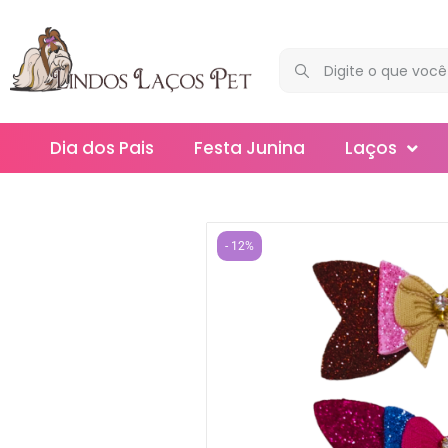
Dia dos Pais
Festa Junina
Laços
Maxi
Médios
- 12%
Mega
Mini
Slim
Splash