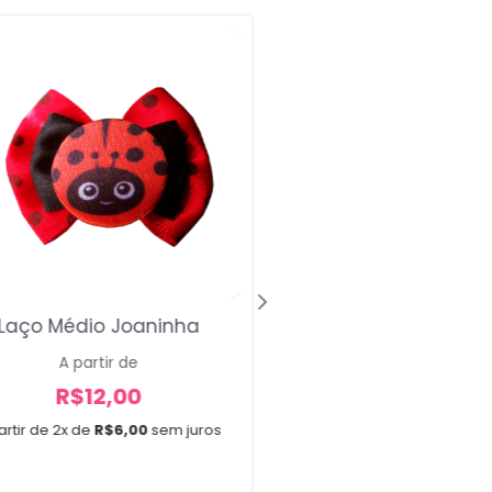
Laço Médio Joaninha
Gravatas Mini
A partir de
A partir de
R$
12,00
R$
30,00
artir de 2x de
R$
6,00
sem juros
A partir de 3x de
R$
10,0