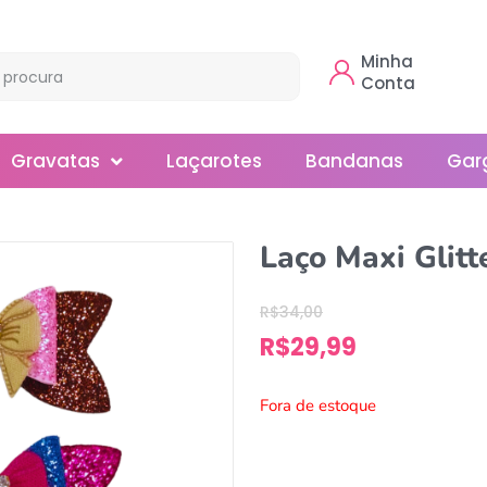
Minha
Conta
Gravatas
Laçarotes
Bandanas
Gar
Borboleta
Laço Maxi Glitt
Gola
R$
34,00
Normal
R$
29,99
Smoking
Fora de estoque