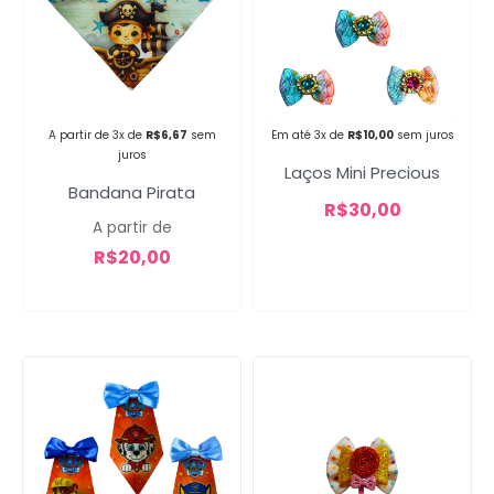
Campanha lançada com
sucesso!
A partir de 3x de
R$
6,67
sem
Em até 3x de
R$
10,00
sem juros
juros
Laços Mini Precious
Bandana Pirata
Voltar
R$
30,00
A partir de
R$
20,00