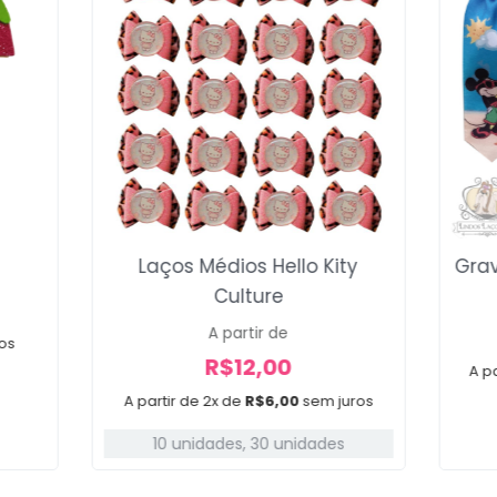
Laços Médios Hello Kity
Grav
Culture
A partir de
os
R$
12,00
A pa
A partir de 2x de
R$
6,00
sem juros
10 unidades
,
30 unidades