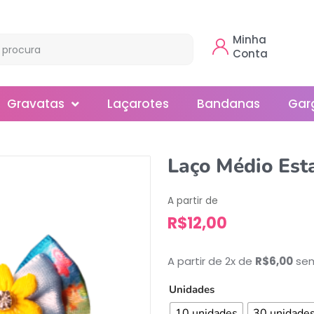
Minha
Conta
Gravatas
Laçarotes
Bandanas
Gar
Borboleta
Laço Médio Es
Gola
A partir de
Normal
R$
12,00
Smoking
A partir de 2x de
R$
6,00
sem
Unidades
10 unidades
30 unidade