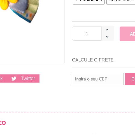
A
CALCULE O FRETE
ok
Twitter
to