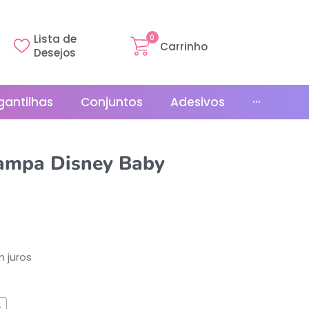
Lista de
0
Carrinho
Desejos
gantilhas
Conjuntos
Adesivos
···
Linha Básica
tampa Disney Baby
Gr
Promoções
La
Bonés
La
Relógios
 juros
s