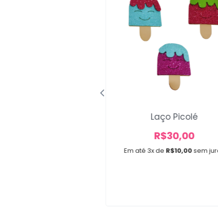
ndana Barbie
Laço Picolé
A partir de
R$
30,00
R$
20,00
Em até 3x de
R$
10,00
sem jur
e 3x de
R$
6,67
sem juros