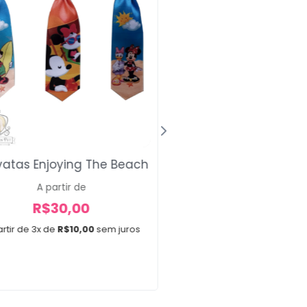
Gravata Cen
atas Enjoying The Beach
A partir de
A partir de
R$
30,00
R$
30,00
A partir de 3x de
R$
10,0
rtir de 3x de
R$
10,00
sem juros