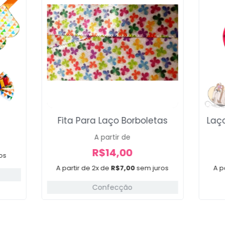
Fita Para Laço Borboletas
Laço
A partir de
R$
14,00
os
A partir de 2x de
R$
7,00
sem juros
A p
Confecção