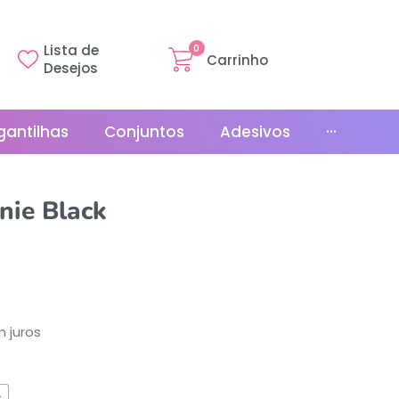
Lista de
0
Carrinho
Desejos
gantilhas
Conjuntos
Adesivos
···
Linha Básica
nie Black
Gr
Promoções
La
Bonés
La
Relógios
 juros
s