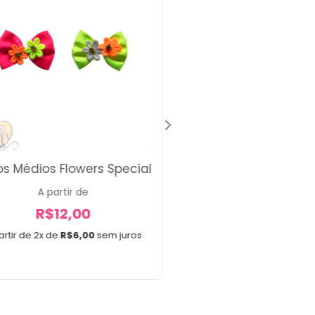
s Médios Flowers Special
Laço Médio Ligh
A partir de
A partir de
R$
12,00
R$
12,00
artir de 2x de
R$
6,00
sem juros
A partir de 2x de
R$
6,0