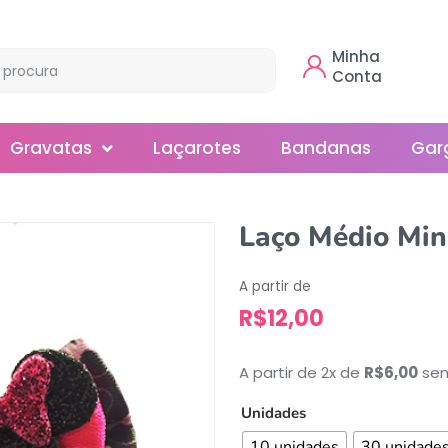
Minha
Conta
Gravatas
Laçarotes
Bandanas
Gar
Borboleta
Laço Médio Min
Gola
A partir de
Normal
R$
12,00
Smoking
A partir de 2x de
R$
6,00
sem
Unidades
10 unidades
30 unidade