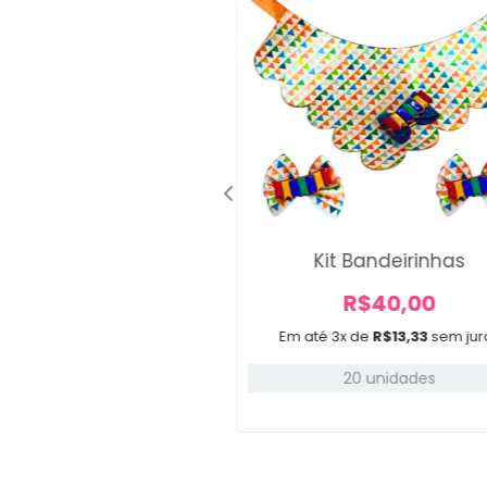
eite De Topete
Kit Bandeirinhas
R$
29,00
R$
40,00
3x de
R$
9,67
sem juros
Em até 3x de
R$
13,33
sem jur
20 unidades