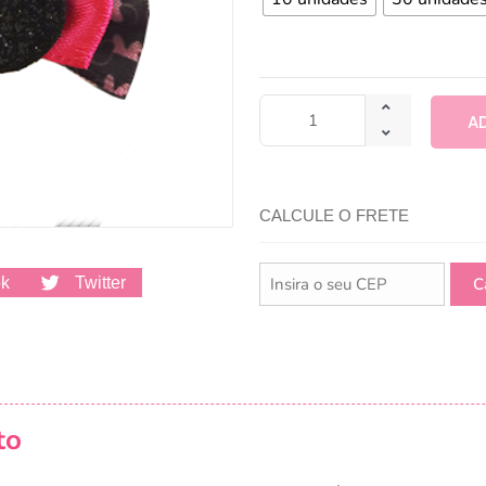
A
CALCULE O FRETE
ok
Twitter
to