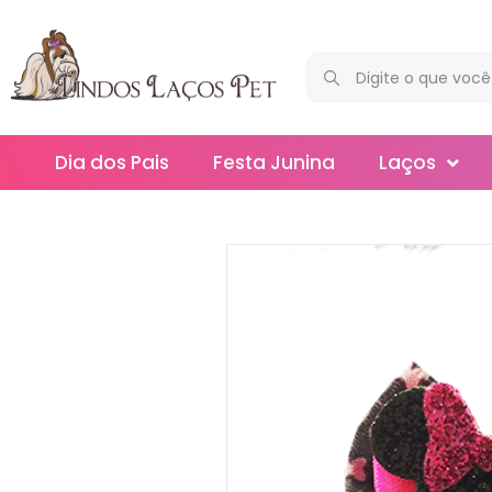
Dia dos Pais
Festa Junina
Laços
Maxi
Médios
Mega
Mini
Slim
Splash