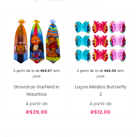
Campanha lançada com
sucesso!
A partir de 3x de
R$
9,67
sem
A partir de 2x de
R$
6,00
sem
Voltar
juros
juros
Gravatas Garfield in
Laços Médios Butterfly
Mauritius
2
A partir de
A partir de
R$
29,00
R$
12,00