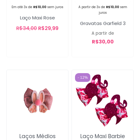
Em até 3x de
R$
10,00
sem juros
A partir de 3x de
R$
10,00
sem
Campanha lançada com
juros
Laço Maxi Rose
sucesso!
Gravatas Garfield 3
R$
34,00
R$
29,99
A partir de
R$
30,00
Voltar
- 12%
Laços Médios
Laço Maxi Barbie