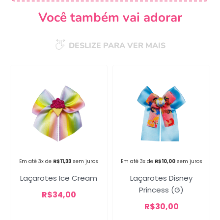
Você também vai adorar
DESLIZE PARA VER MAIS
Campanha lançada com
sucesso!
Voltar
Em até 3x de
R$
11,33
sem juros
Em até 3x de
R$
10,00
sem juros
Laçarotes Ice Cream
Laçarotes Disney
Princess (G)
R$
34,00
R$
30,00