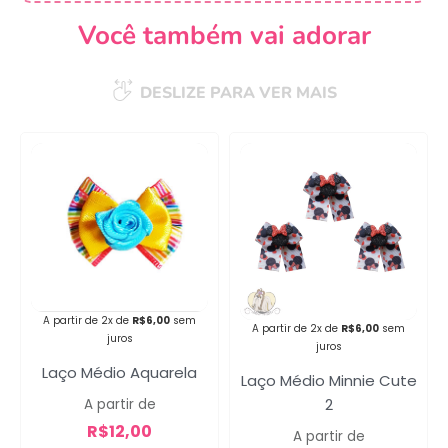
Você também vai adorar
DESLIZE PARA VER MAIS
Campanha lançada com
sucesso!
Voltar
A partir de 2x de
R$
6,00
sem
A partir de 2x de
R$
6,00
sem
juros
juros
Laço Médio Aquarela
Laço Médio Minnie Cute
2
A partir de
R$
12,00
A partir de