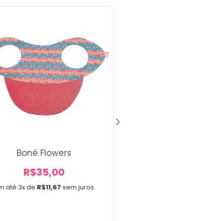
Boné Flowers
Laços Médios Salad
A partir de
R$
35,00
R$
12,00
m até 3x de
R$
11,67
sem juros
A partir de 2x de
R$
6,0