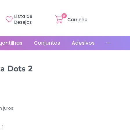
Lista de
0
Carrinho
Desejos
gantilhas
Conjuntos
Adesivos
···
Linha Básica
ka Dots 2
Gr
Promoções
La
Bonés
La
Relógios
 juros
s