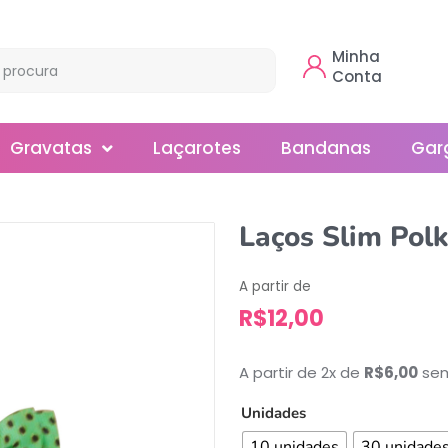
Minha
Conta
Gravatas
Laçarotes
Bandanas
Gar
Borboleta
Laços Slim Pol
Gola
A partir de
Normal
R$
12,00
Smoking
A partir de 2x de
R$
6,00
sem
Unidades
10 unidades
30 unidade