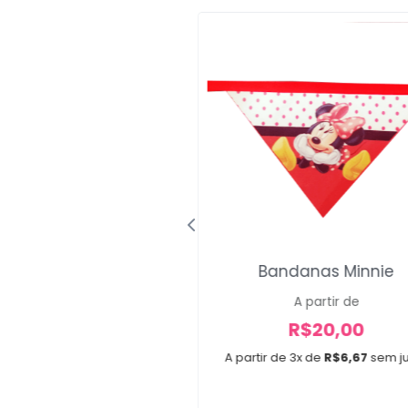
o Maxi Garfield
Bandanas Minnie
R$
34,00
A partir de
R$
20,00
R$
29,99
A partir de 3x de
R$
6,67
sem j
x de
R$
10,00
sem juros