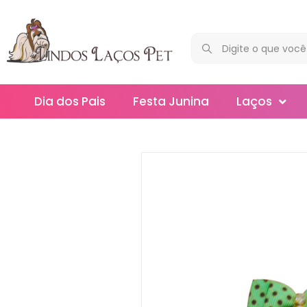
Dia dos Pais
Festa Junina
Laços
Maxi
Médios
Mega
Mini
Slim
Splash