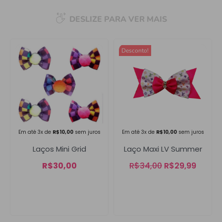
DESLIZE PARA VER MAIS
Desconto!
Campanha lançada com
sucesso!
Voltar
Em até 3x de
R$
10,00
sem juros
Em até 3x de
R$
10,00
sem juros
Laço Maxi LV Summer
Laços Mini Grid
R$
34,00
R$
29,99
R$
30,00