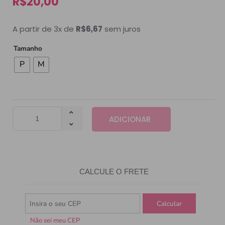
R$
20,00
A partir de 3x de
R$
6,67
sem juros
Tamanho
P
M
ADICIONAR
CALCULE O FRETE
Não sei meu CEP