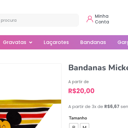
Minha
Conta
Gravatas
Laçarotes
Bandanas
Gar
Borboleta
Bandanas Mick
Gola
A partir de
Normal
R$
20,00
Smoking
A partir de 3x de
R$
6,67
sem
Tamanho
P
M