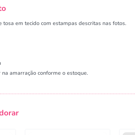
to
 tosa em tecido com estampas descritas nas fotos.
m
r na amarração conforme o estoque.
Campanha lançada com sucesso!
dorar
Voltar