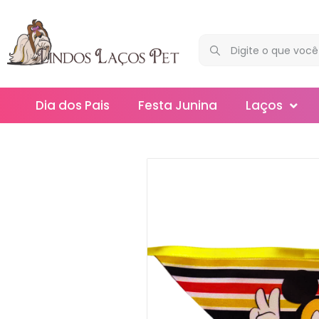
Dia dos Pais
Festa Junina
Laços
Maxi
Médios
Mega
Mini
Slim
Splash