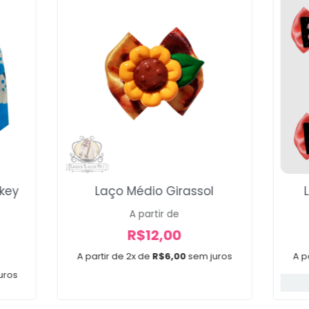
key
Laço Médio Girassol
A partir de
R$
12,00
A partir de 2x de
R$
6,00
sem juros
A p
uros