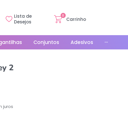
Lista de
0
Carrinho
Desejos
gantilhas
Conjuntos
Adesivos
···
Linha Básica
ey 2
Gr
Promoções
La
Bonés
La
Relógios
 juros