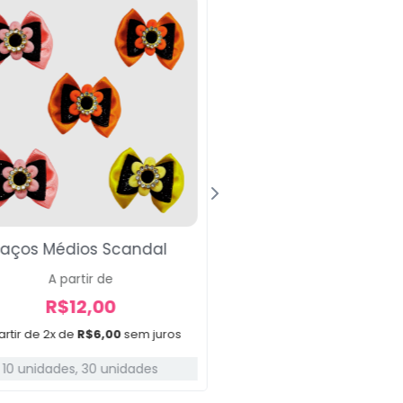
Laços Médios Scandal
Gravatas Pica Pau
A partir de
A partir de
R$
12,00
R$
30,00
artir de 2x de
R$
6,00
sem juros
A partir de 3x de
R$
10,0
10 unidades
,
30 unidades