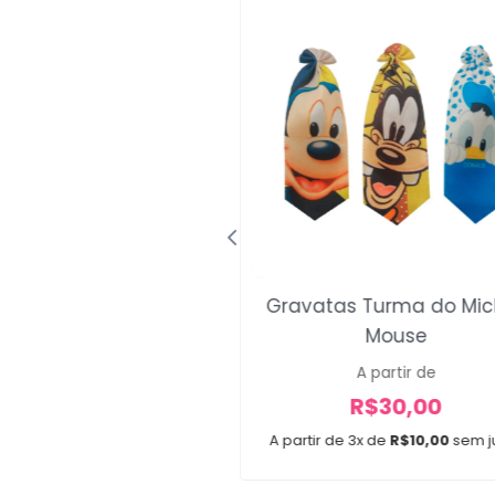
ata Gola Stitch
Gravatas Turma do Mic
Mouse
R$
30,00
A partir de
x de
R$
10,00
sem juros
R$
30,00
15 unidades
A partir de 3x de
R$
10,00
sem j