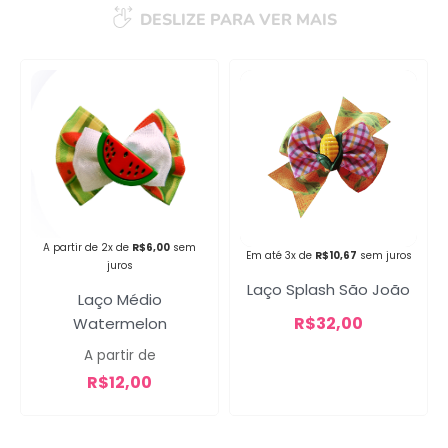
DESLIZE PARA VER MAIS
Campanha lançada com
sucesso!
Voltar
A partir de 2x de
R$
6,00
sem
Em até 3x de
R$
10,67
sem juros
juros
Laço Splash São João
Laço Médio
R$
32,00
Watermelon
A partir de
R$
12,00