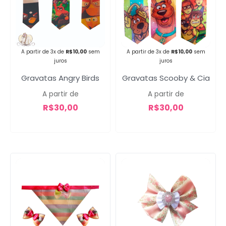
Campanha lançada com
sucesso!
A partir de 3x de
R$
10,00
sem
A partir de 3x de
R$
10,00
sem
juros
juros
Gravatas Angry Birds
Gravatas Scooby & Cia
Voltar
A partir de
A partir de
R$
30,00
R$
30,00