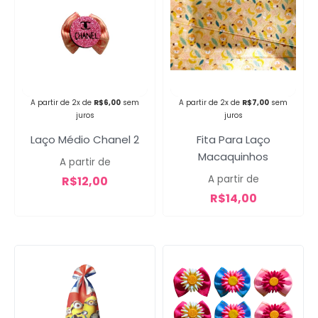
Campanha lançada com
sucesso!
A partir de 2x de
R$
6,00
sem
A partir de 2x de
R$
7,00
sem
juros
juros
Voltar
Laço Médio Chanel 2
Fita Para Laço
Macaquinhos
A partir de
A partir de
R$
12,00
R$
14,00