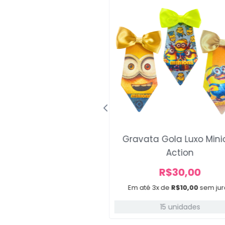
as Gucci Fashion
Gravata Gola Luxo Mini
Action
A partir de
R$
30,00
R$
30,00
e 3x de
R$
10,00
sem juros
Em até 3x de
R$
10,00
sem jur
15 unidades