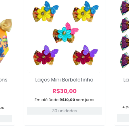
ons
Laços Mini Borboletinha
La
R$
30,00
Em até 3x de
R$
10,00
sem juros
A p
os
30 unidades