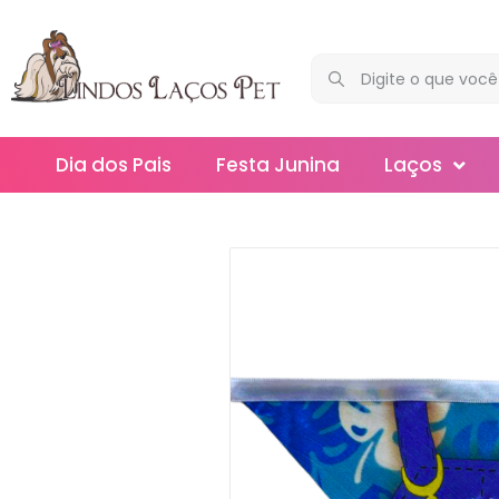
Dia dos Pais
Festa Junina
Laços
Maxi
Médios
Mega
Mini
Slim
Splash