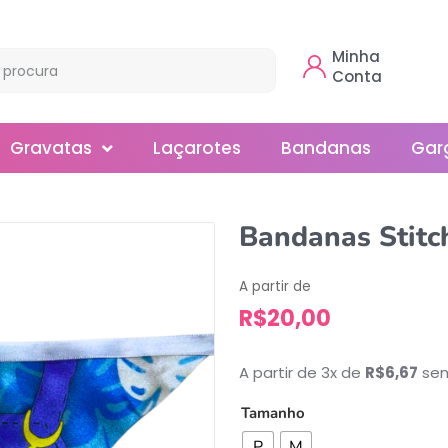
Minha
Conta
Gravatas
Laçarotes
Bandanas
Gar
Borboleta
Bandanas Stitc
Gola
A partir de
Normal
R$
20,00
Smoking
A partir de 3x de
R$
6,67
sem
Tamanho
P
M