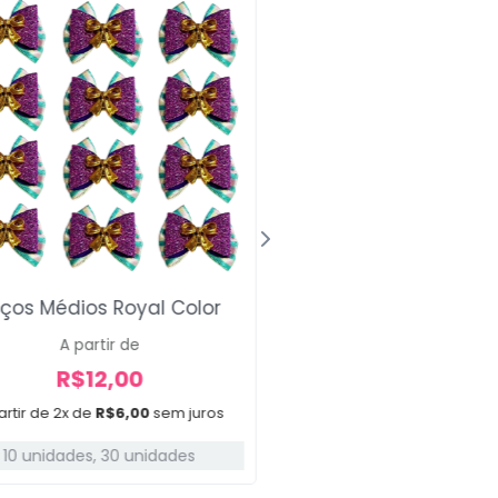
ços Médios Royal Color
Laçarote Classic 
A partir de
R$
34,00
R$
12,00
Em até 3x de
R$
11,33
s
artir de 2x de
R$
6,00
sem juros
20 unidades
10 unidades
,
30 unidades