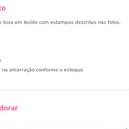
to
 tosa em tecido com estampas descritas nas fotos.
m
r na amarração conforme o estoque.
Campanha lançada com sucesso!
dorar
Voltar