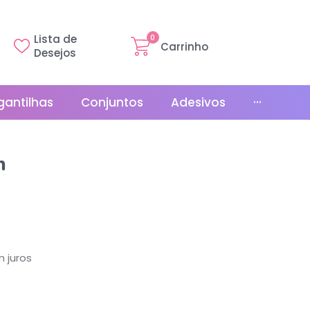
Lista de
0
Carrinho
Desejos
gantilhas
Conjuntos
Adesivos
···
Linha Básica
h
Gr
Promoções
La
Bonés
La
Relógios
 juros