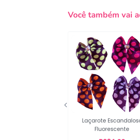
Você também vai a
Laçarote Escandalos
o Orelhinha Minnie
Fluorescente
R$
12,00