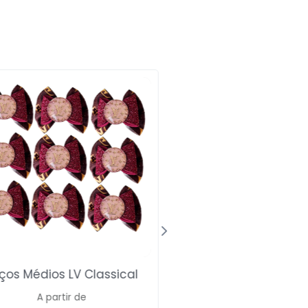
ços Médios LV Classical
Gravata Gola Deto
A partir de
R$
30,00