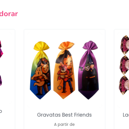
dorar
Campanha lançada com sucesso!
Voltar
o
Gravatas Best Friends
La
A partir de