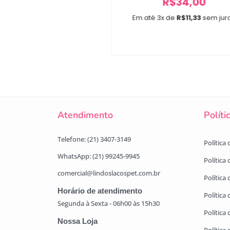
R$
34,00
x de
R$
6,00
sem juros
Em até 3x de
R$
11,33
sem jur
Atendimento
Políti
Telefone: (21) 3407-3149
Política
WhatsApp: (21) 99245-9945
Política
comercial@lindoslacospet.com.br
Política 
Horário de atendimento
Política
Segunda à Sexta - 06h00 às 15h30
Política
Nossa Loja