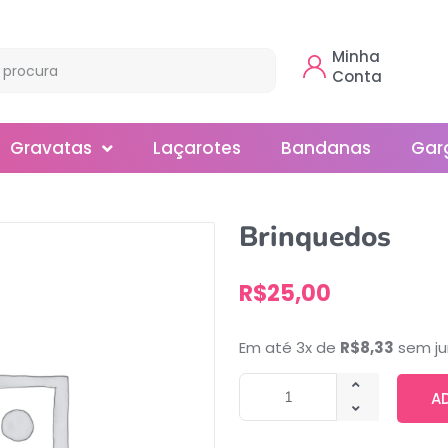
Minha
Conta
Gravatas
Laçarotes
Bandanas
Gar
Borboleta
Brinquedos
Gola
R$
25,00
Normal
Smoking
Em até 3x de
R$
8,33
sem ju
A