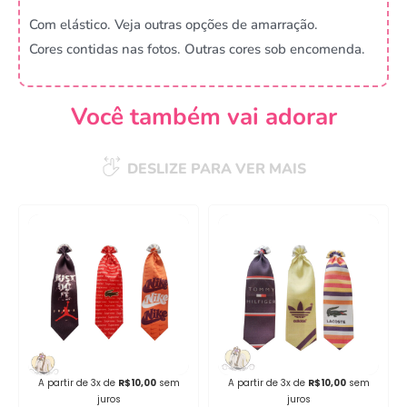
Com elástico. Veja outras opções de amarração.
Cores contidas nas fotos. Outras cores sob encomenda.
Você também vai adorar
DESLIZE PARA VER MAIS
Campanha lançada com
sucesso!
Voltar
A partir de 3x de
R$
10,00
sem
A partir de 3x de
R$
10,00
sem
juros
juros