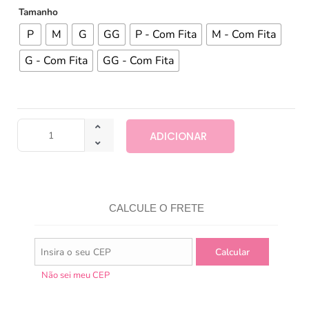
Tamanho
P
M
G
GG
P - Com Fita
M - Com Fita
G - Com Fita
GG - Com Fita
ADICIONAR
CALCULE O FRETE
Não sei meu CEP