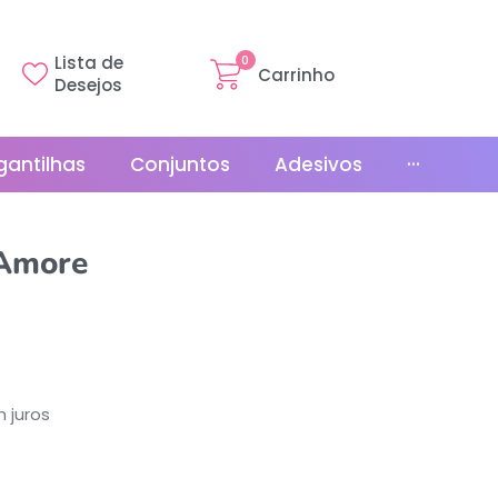
Lista de
0
Carrinho
Desejos
gantilhas
Conjuntos
Adesivos
···
Linha Básica
 Amore
Gr
Promoções
La
Bonés
La
Relógios
 juros