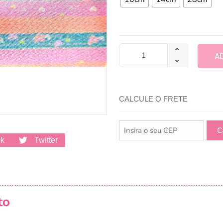
A
CALCULE O FRETE
ok
Twitter
to