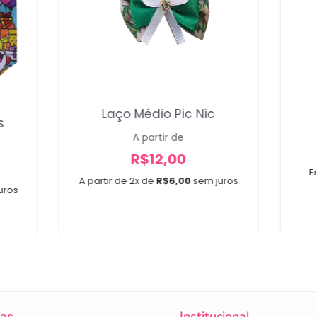
Laço Médio Pic Nic
s
A partir de
R$
12,00
E
A partir de 2x de
R$
6,00
sem juros
uros
cas
Institucional