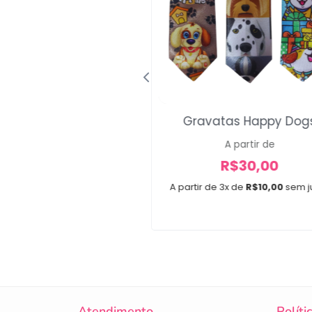
ços Médios RB
Gravatas Happy Dog
A partir de
A partir de
R$
12,00
R$
30,00
e 2x de
R$
6,00
sem juros
A partir de 3x de
R$
10,00
sem j
idades
,
30 unidades
Atendimento
Políti