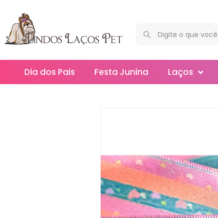
Dia dos Pais
Festa Junina
Laços
Maxi
Médios
Mega
Mini
Slim
Splash