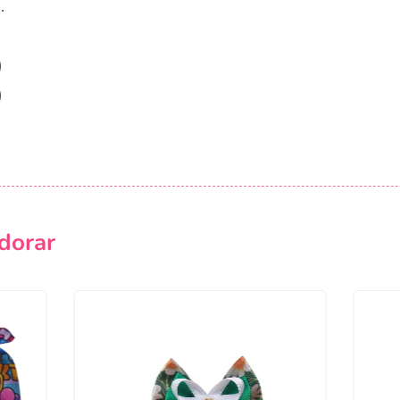
.
)
)
dorar
Campanha lançada com sucesso!
Voltar