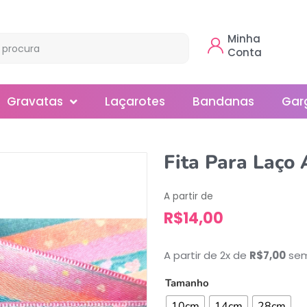
Minha
Conta
Gravatas
Laçarotes
Bandanas
Gar
Borboleta
Fita Para Laço
Gola
A partir de
Normal
R$
14,00
Smoking
A partir de 2x de
R$
7,00
sem
Tamanho
10cm
14cm
28cm