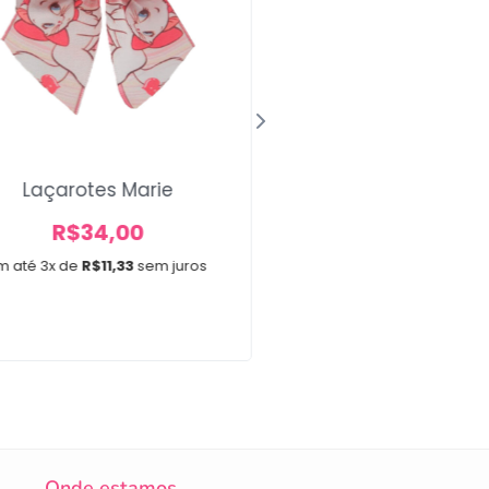
Laçarote Bás
Laçarotes Marie
R$
34,00
R$
34,00
Em até 3x de
R$
11,33
s
m até 3x de
R$
11,33
sem juros
Onde estamos