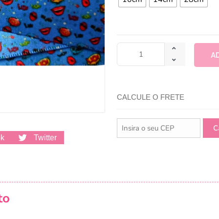
A
CALCULE O FRETE
ok
Twitter
to