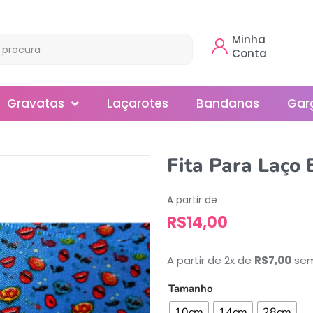
Minha
Conta
Gravatas
Laçarotes
Bandanas
Gar
Borboleta
Fita Para Laço 
Gola
A partir de
Normal
R$
14,00
Smoking
A partir de 2x de
R$
7,00
sem
Tamanho
10cm
14cm
28cm