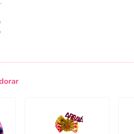
.
)
)
dorar
Campanha lançada com sucesso!
Voltar