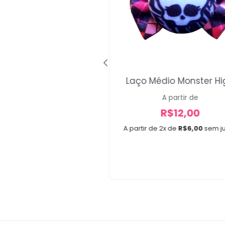
Laço Médio Monster Hi
Maxi Minnie Fever
A partir de
R$
34,00
R$
12,00
R$
29,99
A partir de 2x de
R$
6,00
sem j
x de
R$
10,00
sem juros