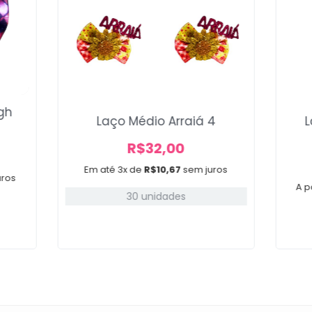
gh
Laço Médio Arraiá 4
L
R$
32,00
Em até 3x de
R$
10,67
sem juros
uros
A p
30 unidades