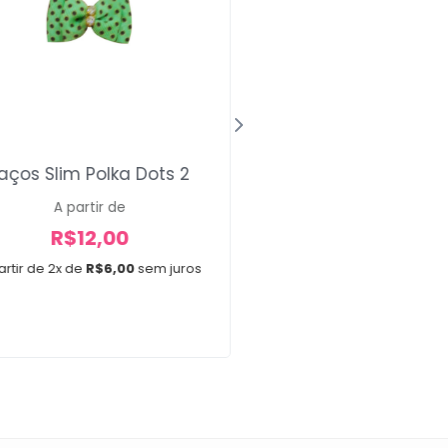
Bandanas Louis 
aços Slim Polka Dots 2
A partir de
A partir de
R$
20,00
R$
12,00
A partir de 3x de
R$
6,67
artir de 2x de
R$
6,00
sem juros