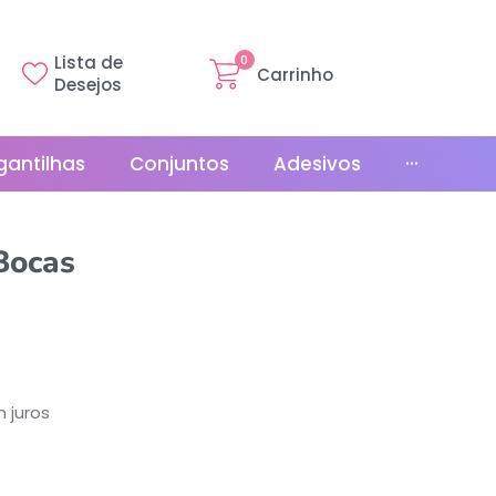
Lista de
0
Carrinho
Desejos
gantilhas
Conjuntos
Adesivos
···
Linha Básica
Bocas
Gr
Promoções
La
Bonés
La
Relógios
 juros