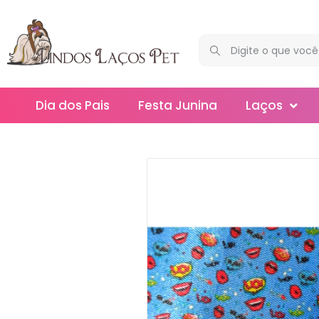
Dia dos Pais
Festa Junina
Laços
Maxi
Médios
Mega
Mini
Slim
Splash