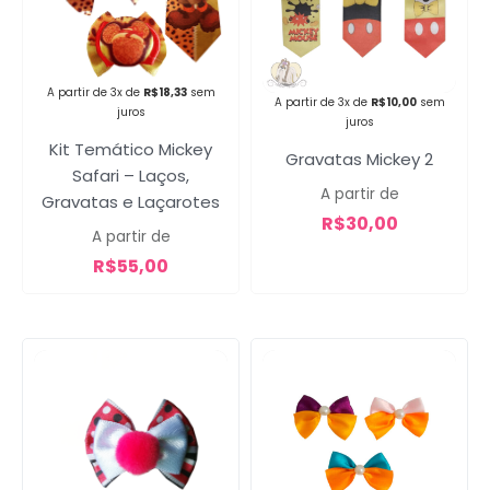
Campanha lançada com
A partir de 3x de
R$
18,33
sem
sucesso!
A partir de 3x de
R$
10,00
sem
juros
juros
Kit Temático Mickey
Gravatas Mickey 2
Safari – Laços,
Voltar
A partir de
Gravatas e Laçarotes
R$
30,00
A partir de
R$
55,00