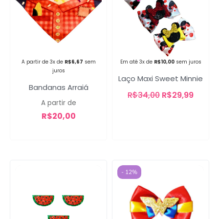
Campanha lançada com
sucesso!
A partir de 3x de
R$
6,67
sem
Em até 3x de
R$
10,00
sem juros
juros
Laço Maxi Sweet Minnie
Bandanas Arraiá
Voltar
R$
34,00
R$
29,99
A partir de
R$
20,00
- 12%