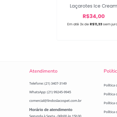
ndanas Minnie
Laçarotes Ice Crea
A partir de
R$
34,00
R$
20,00
Em até 3x de
R$
11,33
sem jur
e 3x de
R$
6,67
sem juros
Atendimento
Políti
Telefone: (21) 3407-3149
Política
WhatsApp: (21) 99245-9945
Política
comercial@lindoslacospet.com.br
Política 
Horário de atendimento
Política
Segunda à Sexta - 06h00 às 15h30