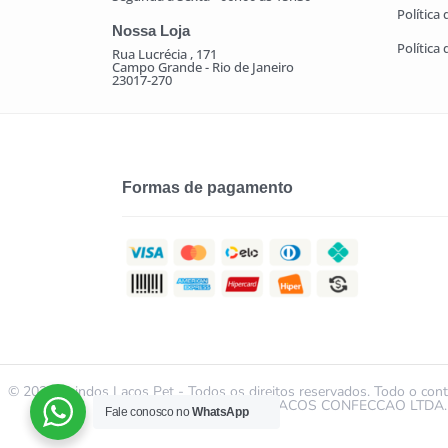
Política
Nossa Loja
Política
Rua Lucrécia , 171
Campo Grande - Rio de Janeiro
23017-270
Formas de pagamento
© 2021 | Lindos Laços Pet - Todos os direitos reservados. Todo o conte
da LINDOS LACOS CONFECCAO LTDA. É ved
Fale conosco no
WhatsApp