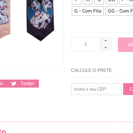
G - Com Fita
GG - Com F
A
CALCULE O FRETE
ok
Twitter
to