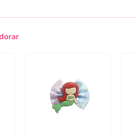
Campanha lançada com sucesso!
Voltar
dorar