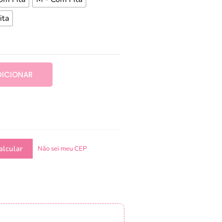
ita
DICIONAR
Não sei meu CEP