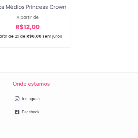
os Médios Princess Crown
Gravata Gola Festa
A partir de
R$
30,00
R$
12,00
Em até 3x de
R$
10,00
artir de 2x de
R$
6,00
sem juros
15 unidades
Onde estamos
Instagram
Facebook