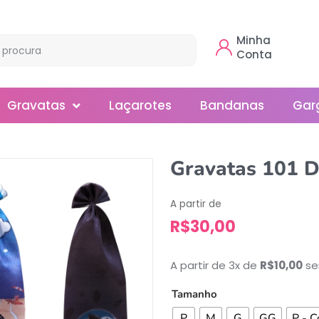
Minha
Conta
Gravatas
Laçarotes
Bandanas
Gar
Borboleta
Gravatas 101 D
Gola
A partir de
Normal
R$
30,00
Smoking
A partir de 3x de
R$
10,00
se
Tamanho
P
M
G
GG
P - C