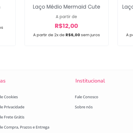
m
Laço Médio Mermaid Cute
Laç
A partir de
R$
12,00
os
A partir de 2x de
R$
6,00
sem juros
A p
cas
Institucional
 de Cookies
Fale Conosco
 de Privacidade
Sobre nós
de Frete Grátis
 de Compra, Prazos e Entrega