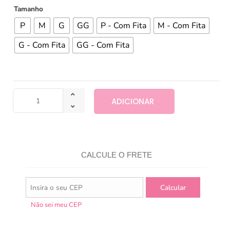
Tamanho
P
M
G
GG
P - Com Fita
M - Com Fita
G - Com Fita
GG - Com Fita
ADICIONAR
CALCULE O FRETE
Não sei meu CEP