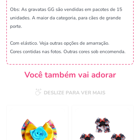
Obs: As gravatas GG são vendidas em pacotes de 15
unidades. A maior da categoria, para cães de grande
porte.
Com elástico. Veja outras opções de amarração.
Cores contidas nas fotos. Outras cores sob encomenda.
Você também vai adorar
Campanha lançada com
DESLIZE PARA VER MAIS
sucesso!
Voltar