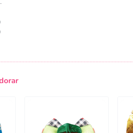
.
)
)
dorar
Campanha lançada com sucesso!
Voltar