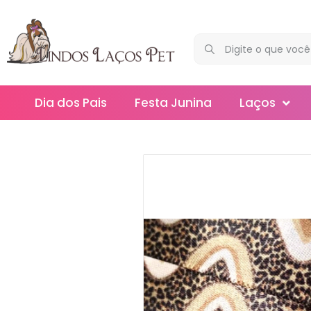
Dia dos Pais
Festa Junina
Laços
Maxi
Médios
Mega
Mini
Slim
Splash