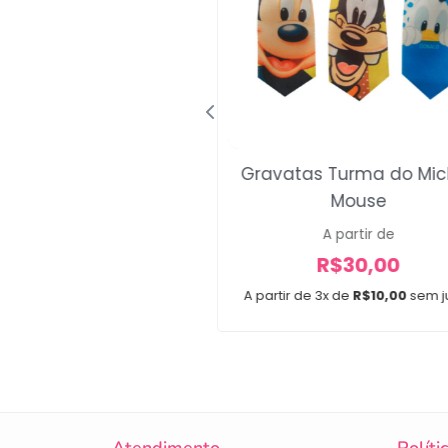
ni Sortido Multicor
Gravatas Turma do Mic
R$
30,00
Mouse
x de
R$
10,00
sem juros
A partir de
R$
30,00
A partir de 3x de
R$
10,00
sem j