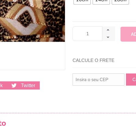
A
CALCULE O FRETE
ok
Twitter
to