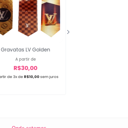
Gravatas LV Golden
Laço Maxi Prin
A partir de
R$
34,00
R$
30,00
R$
29,99
rtir de 3x de
R$
10,00
sem juros
Em até 3x de
R$
10,00