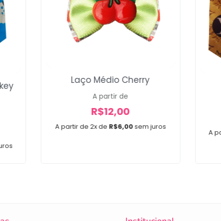
Laço Médio Cherry
key
A partir de
R$
12,00
A partir de 2x de
R$
6,00
sem juros
A pa
uros