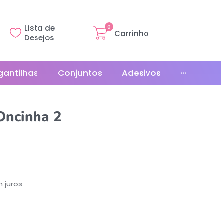
Lista de
0
Carrinho
Desejos
gantilhas
Conjuntos
Adesivos
···
Linha Básica
Oncinha 2
Gr
Promoções
La
Bonés
La
Relógios
 juros