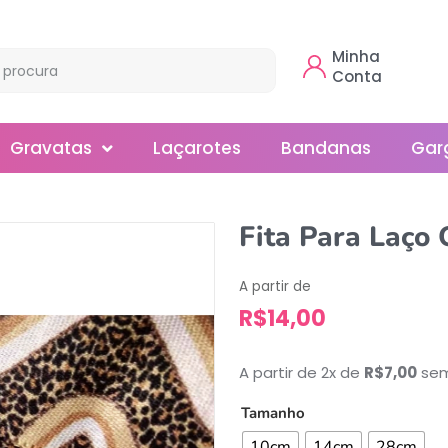
Minha
Conta
Gravatas
Laçarotes
Bandanas
Gar
Borboleta
Fita Para Laço 
Gola
A partir de
Normal
R$
14,00
Smoking
A partir de 2x de
R$
7,00
sem
Tamanho
10cm
14cm
28cm