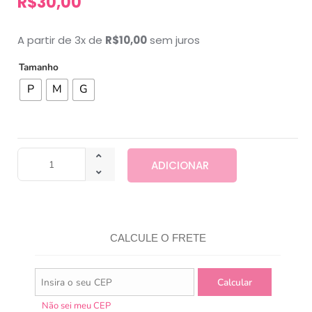
R$
30,00
A partir de 3x de
R$
10,00
sem juros
Tamanho
P
M
G
ADICIONAR
CALCULE O FRETE
Não sei meu CEP