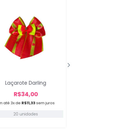
Laçarote Darling
Gravata Gola G
R$
34,00
R$
30,00
m até 3x de
R$
11,33
sem juros
Em até 3x de
R$
10,00
20 unidades
15 unidades