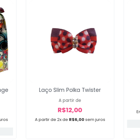
nge
Laço Slim Polka Twister
A partir de
R$
12,00
E
uros
A partir de 2x de
R$
6,00
sem juros