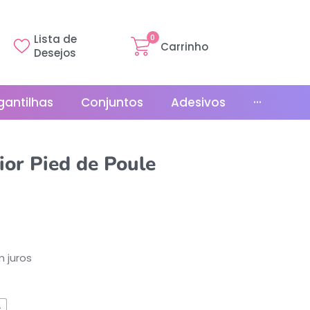
Lista de
0
Carrinho
Desejos
gantilhas
Conjuntos
Adesivos
···
Linha Básica
ior Pied de Poule
Gr
Promoções
La
Bonés
La
Relógios
 juros
s