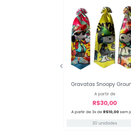
xi Branca de Neve
Gravatas Snoopy Grou
R$
34,00
A partir de
R$
29,99
R$
30,00
x de
R$
10,00
sem juros
A partir de 3x de
R$
10,00
sem j
30 unidades