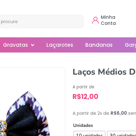
Minha
Conta
Gravatas
Laçarotes
Bandanas
Gar
Borboleta
Laços Médios D
Gola
A partir de
Normal
R$
12,00
Smoking
A partir de 2x de
R$
6,00
sem
Unidades
10 unidades
30 unidade