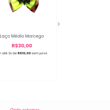
Laço Médio Morcego
Bandanas Moran
A partir de
R$
30,00
R$
20,00
m até 3x de
R$
10,00
sem juros
A partir de 3x de
R$
6,67
10 unidades
Onde estamos