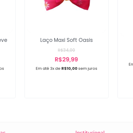
eve
Laço Maxi Soft Oasis
R$
34,00
R$
29,99
E
os
Em até 3x de
R$
10,00
sem juros
cas
Institucional