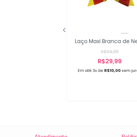
Laço Maxi Branca de N
Slim Vertical Mix
R$
34,00
A partir de
R$
12,00
R$
29,99
e 2x de
R$
6,00
sem juros
Em até 3x de
R$
10,00
sem jur
Atendimento
Políti