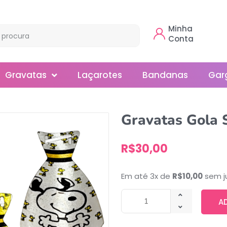
Minha
Conta
Gravatas
Laçarotes
Bandanas
Gar
Borboleta
Gravatas Gola 
Gola
R$
30,00
Normal
Smoking
Em até 3x de
R$
10,00
sem j
A