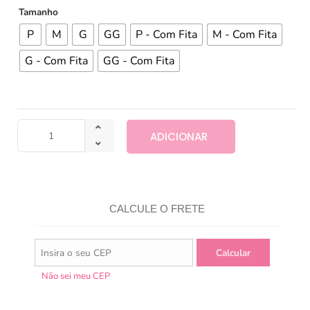
Tamanho
P
M
G
GG
P - Com Fita
M - Com Fita
G - Com Fita
GG - Com Fita
ADICIONAR
CALCULE O FRETE
Não sei meu CEP