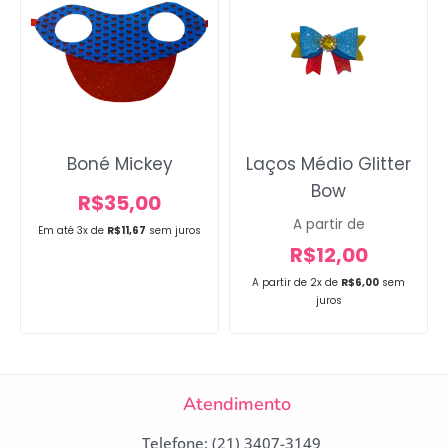
Boné Mickey
Laços Médio Glitter
Bow
R$
35,00
A partir de
Em até 3x de
R$
11,67
sem juros
R$
12,00
A partir de 2x de
R$
6,00
sem
juros
Atendimento
Telefone: (21) 3407-3149