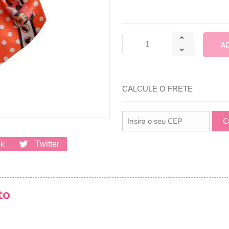
A
CALCULE O FRETE
ok
Twitter
to