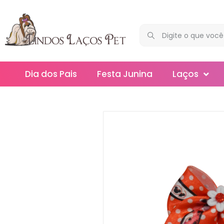
Dia dos Pais
Festa Junina
Laços
Maxi
Médios
Mega
Mini
Slim
Splash