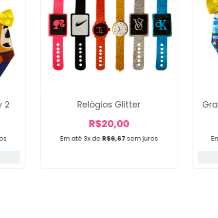
y 2
Relógios Glitter
Gra
R$
20,00
os
Em até 3x de
R$
6,67
sem juros
E