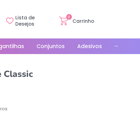
Lista de
0
Carrinho
Desejos
gantilhas
Conjuntos
Adesivos
···
Linha Básica
 Classic
Gr
Promoções
La
Bonés
La
Relógios
ros