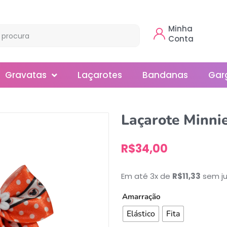
Minha
Conta
Gravatas
Laçarotes
Bandanas
Gar
Borboleta
Laçarote Minnie
Gola
R$
34,00
Normal
Smoking
Em até 3x de
R$
11,33
sem ju
Amarração
Elástico
Fita