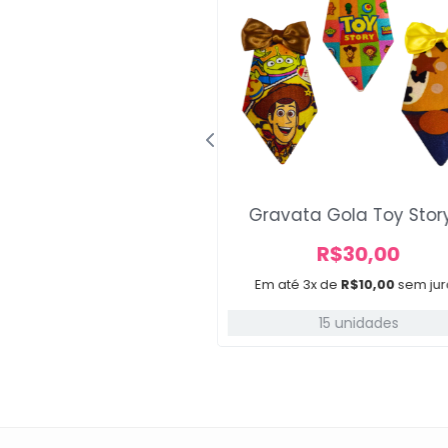
ilha Outubro Rosa
Gravata Gola Toy Stor
R$
25,00
R$
30,00
3x de
R$
8,33
sem juros
Em até 3x de
R$
10,00
sem jur
15 unidades