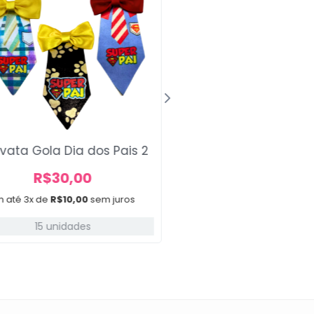
vata Gola Dia dos Pais 2
Gravatas Multim
A partir de
R$
30,00
R$
30,00
m até 3x de
R$
10,00
sem juros
A partir de 3x de
R$
10,0
15 unidades